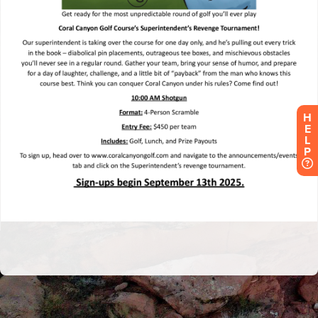
H
E
L
P