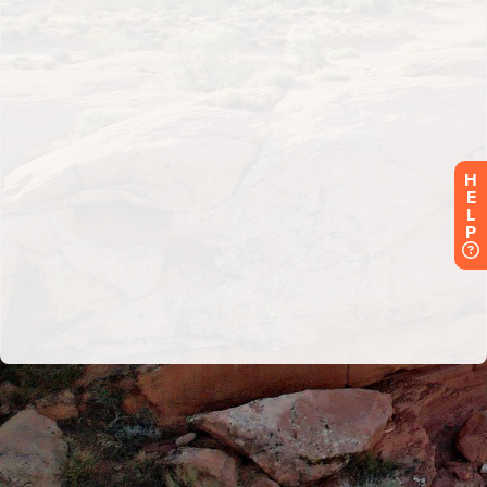
H
E
L
P