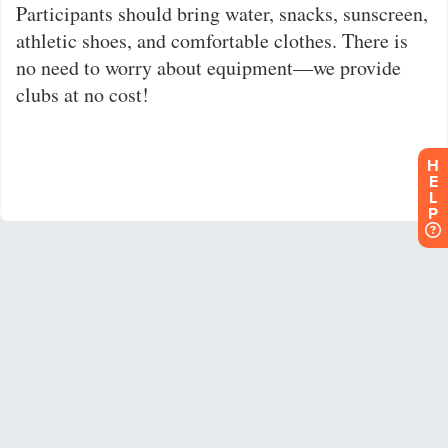
H
E
L
P