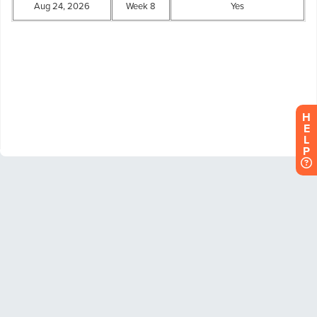
H
E
L
P