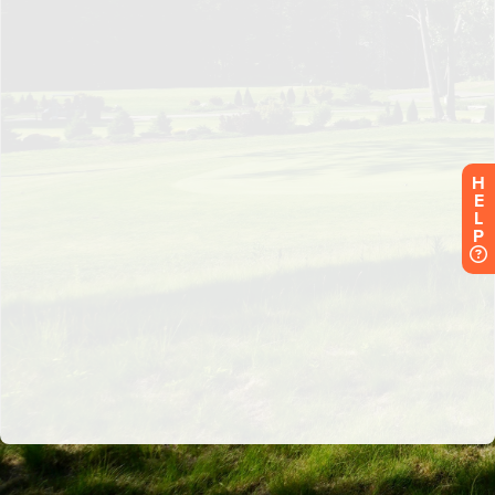
H
E
L
P