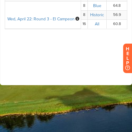
H
E
L
P