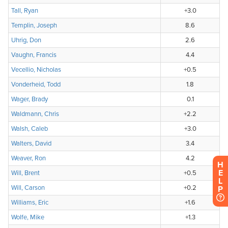
H
E
L
P