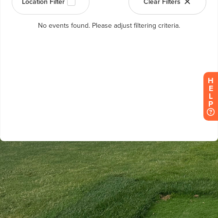
H
E
L
P