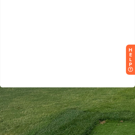
H
E
L
P