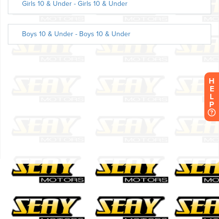
H
E
L
P