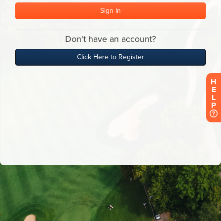
H
E
L
P