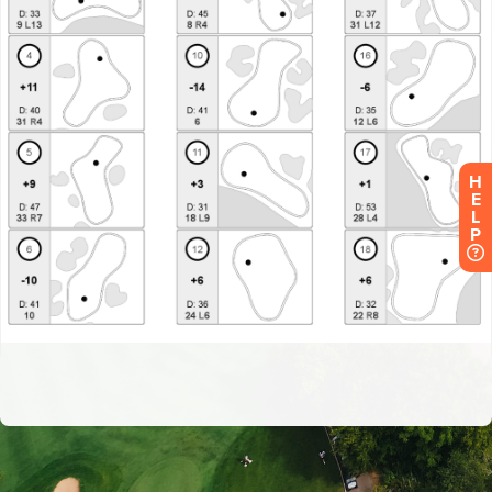
H
E
L
P