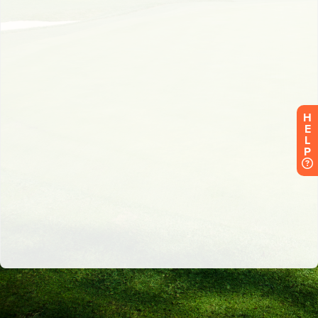
H
E
L
P