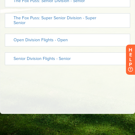
H
E
L
P