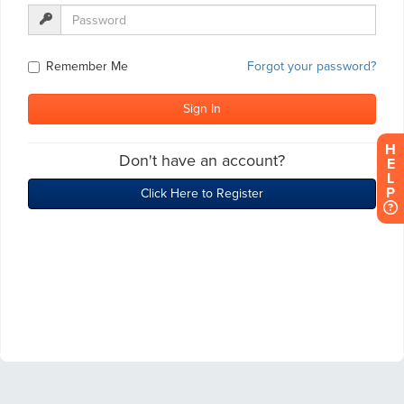
H
E
L
P