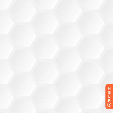
H
E
L
P