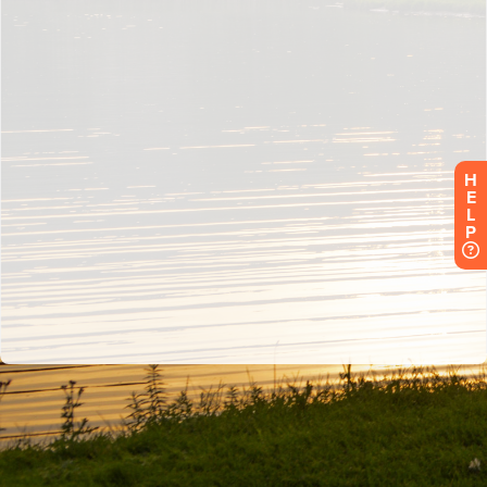
H
E
L
P