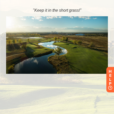
H
E
L
P