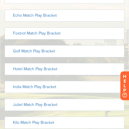
H
E
L
P