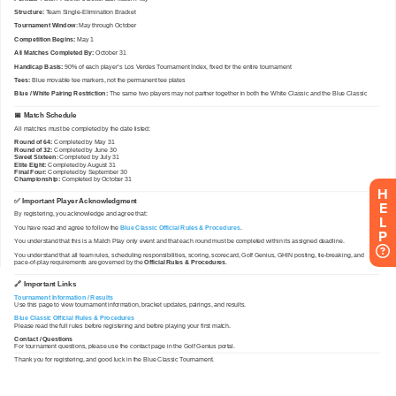
H
E
L
P