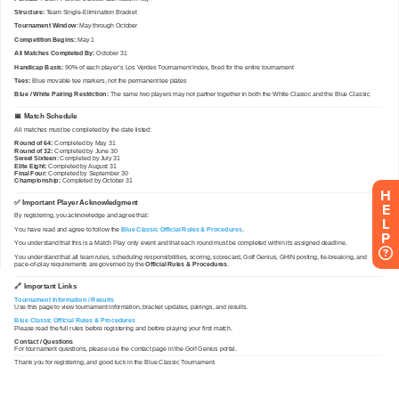
H
E
L
P