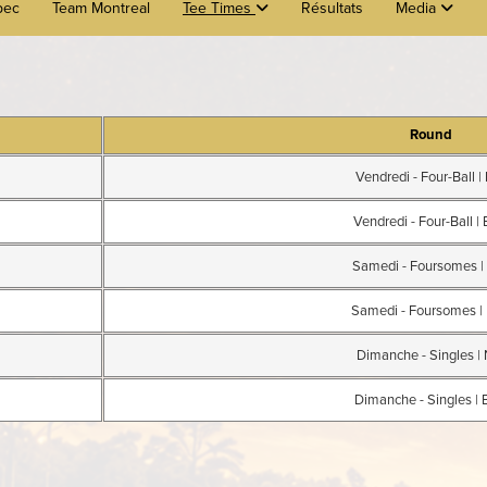
bec
Team Montreal
Tee Times
Résultats
Media