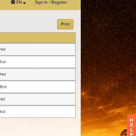
EN
Sign In / Register
H
E
L
P