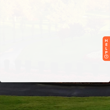
H
E
L
P