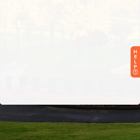
H
E
L
P