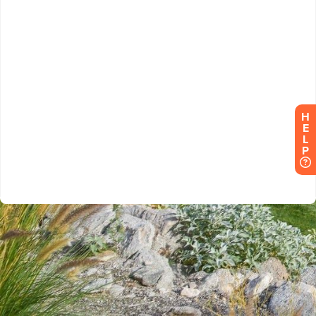
H
E
L
P