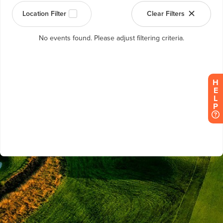
H
E
L
P