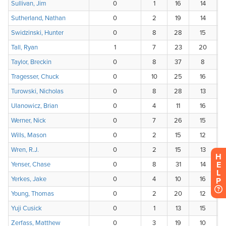
H
E
L
P