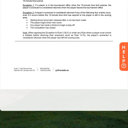
H
E
L
P