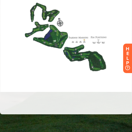
H
E
L
P