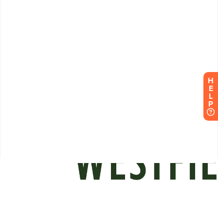
H
E
L
P