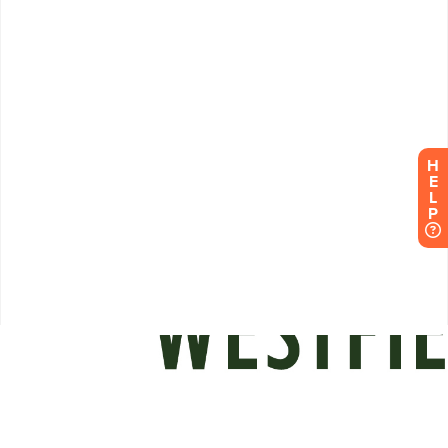
H
E
L
P