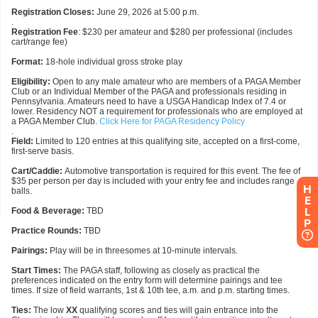
H
E
L
P