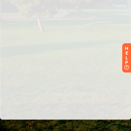
H
E
L
P