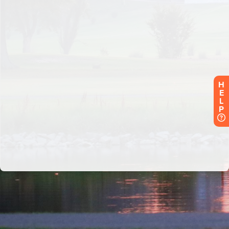
H
E
L
P