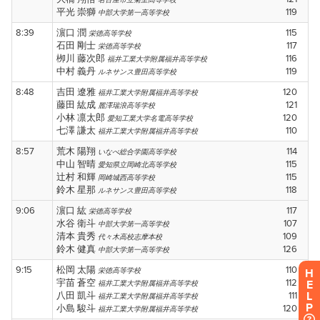
H
E
L
P