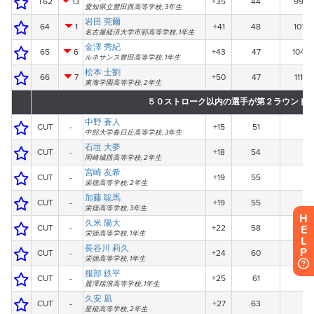
H
E
L
P