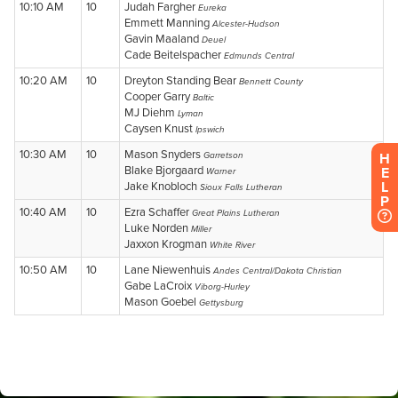
H
E
L
P