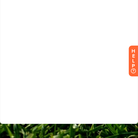
H
E
L
P