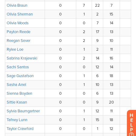
H
E
L
P