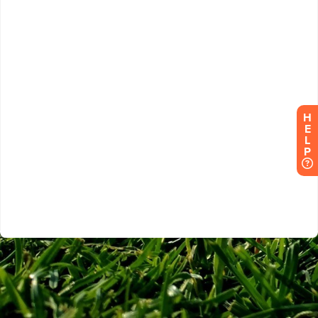
H
E
L
P