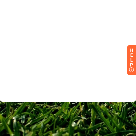
H
E
L
P