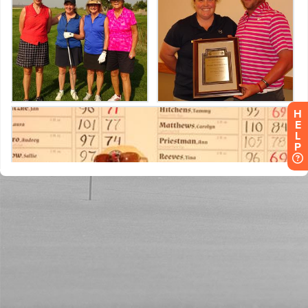
H
E
L
P