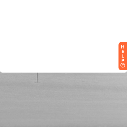
H
E
L
P