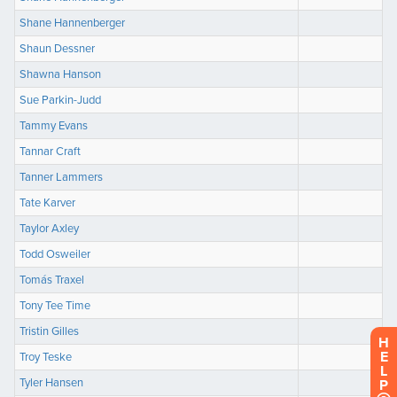
H
E
L
P