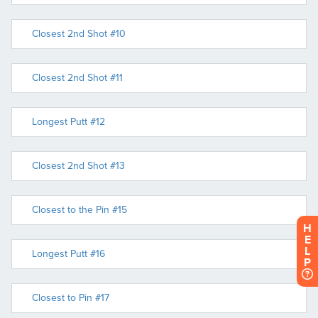
H
E
L
P