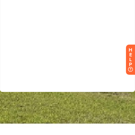
H
E
L
P