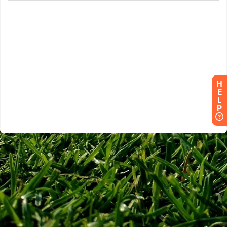
H
E
L
P