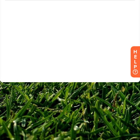
H
E
L
P