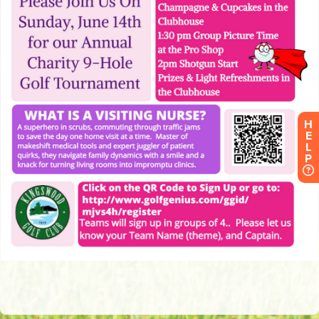
H
E
L
P