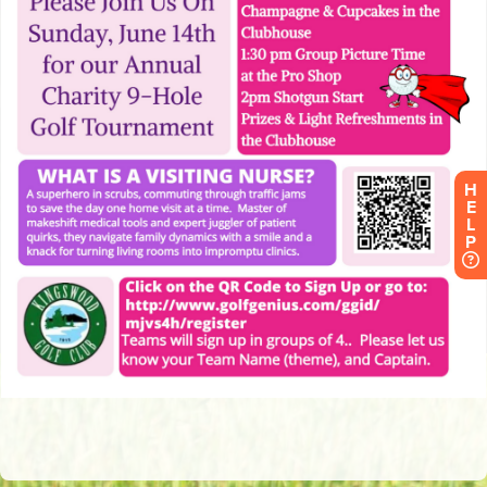
H
E
L
P